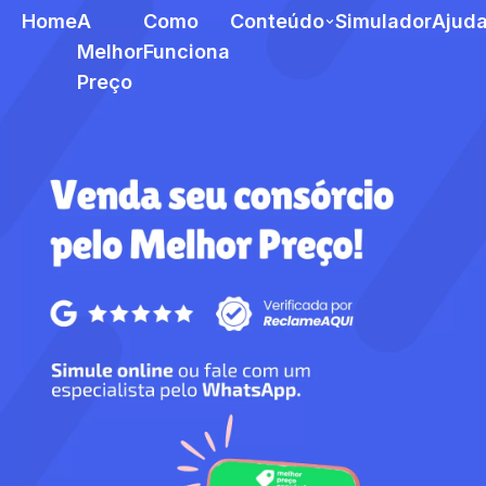
Home
A
Como
Conteúdo
Simulador
Ajud
Melhor
Funciona
Preço