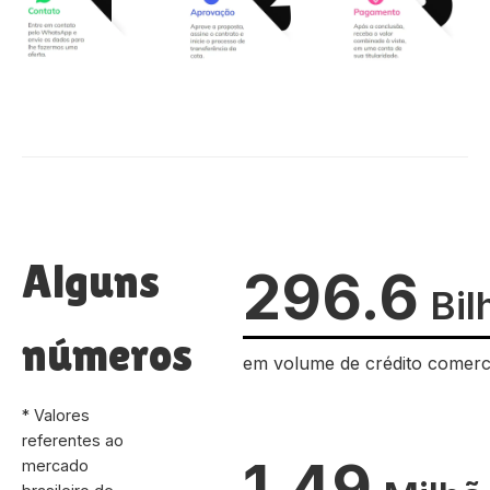
Alguns
296.6
Bil
números
em volume de crédito comerc
* Valores
referentes ao
1.49
mercado