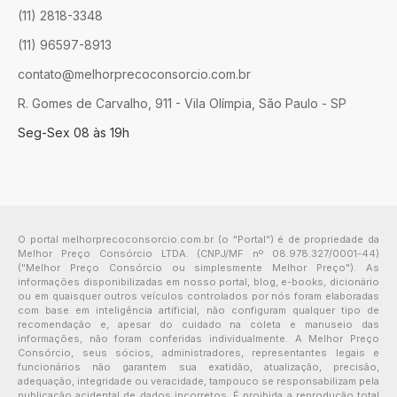
(11) 2818-3348
(11) 96597-8913
contato@melhorprecoconsorcio.com.br
R. Gomes de Carvalho, 911 - Vila Olímpia, São Paulo - SP
Seg-Sex 08 às 19h
O portal melhorprecoconsorcio.com.br (o "Portal") é de propriedade da
Melhor Preço Consórcio LTDA. (CNPJ/MF nº 08.978.327/0001-44)
("Melhor Preço Consórcio ou simplesmente Melhor Preço"). As
informações disponibilizadas em nosso portal, blog, e-books, dicionário
ou em quaisquer outros veículos controlados por nós foram elaboradas
com base em inteligência artificial, não configuram qualquer tipo de
recomendação e, apesar do cuidado na coleta e manuseio das
informações, não foram conferidas individualmente. A Melhor Preço
Consórcio, seus sócios, administradores, representantes legais e
funcionários não garantem sua exatidão, atualização, precisão,
adequação, integridade ou veracidade, tampouco se responsabilizam pela
publicação acidental de dados incorretos. É proibida a reprodução total