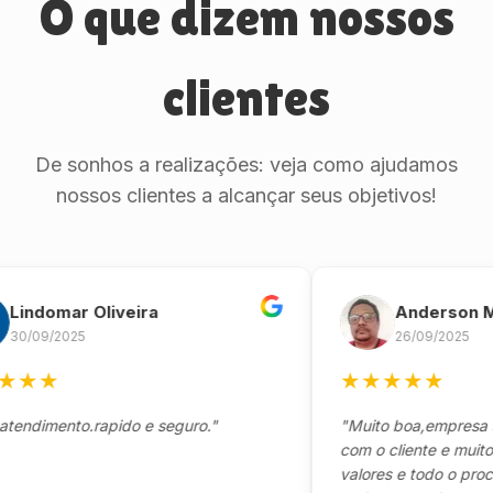
O que dizem nossos
clientes
De sonhos a realizações: veja como ajudamos
nossos clientes a alcançar seus objetivos!
domar Oliveira
Anderson Marin
9/2025
26/09/2025
★
★
★
★
★
★
mento.rapido e seguro."
"Muito boa,empresa séria
com o cliente e muito res
valores e todo o processo