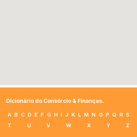
Dicionário do Consórcio & Finanças.
A
B
C
D
E
F
G
H
I
J
K
L
M
N
O
P
Q
R
S
T
U
V
W
X
Y
Z