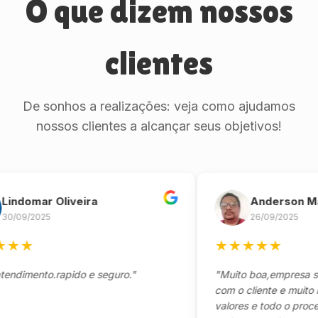
O que dizem nossos
clientes
De sonhos a realizações: veja como ajudamos
nossos clientes a alcançar seus objetivos!
omar Oliveira
Anderson Marin
/2025
26/09/2025
★
★
★
★
★
★
ento.rapido e seguro."
"Muito boa,empresa séria 
com o cliente e muito resp
valores e todo o processo 