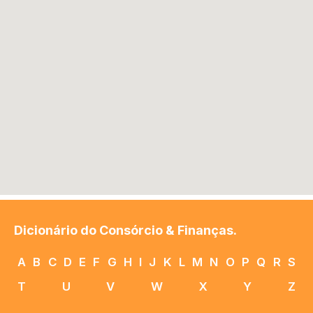
Dicionário do Consórcio & Finanças.
A
B
C
D
E
F
G
H
I
J
K
L
M
N
O
P
Q
R
S
T
U
V
W
X
Y
Z