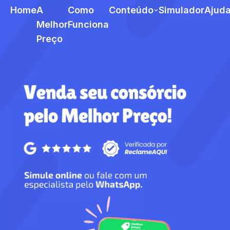
Home
A
Como
Conteúdo
Simulador
Ajud
Melhor
Funciona
Preço