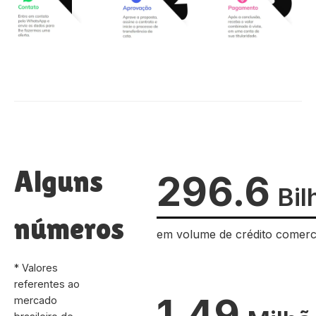
Alguns
296.6
Bil
números
em volume de crédito comerc
* Valores
referentes ao
1.49
mercado