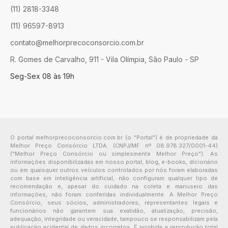
(11) 2818-3348
(11) 96597-8913
contato@melhorprecoconsorcio.com.br
R. Gomes de Carvalho, 911 - Vila Olímpia, São Paulo - SP
Seg-Sex 08 às 19h
O portal melhorprecoconsorcio.com.br (o "Portal") é de propriedade da
Melhor Preço Consórcio LTDA. (CNPJ/MF nº 08.978.327/0001-44)
("Melhor Preço Consórcio ou simplesmente Melhor Preço"). As
informações disponibilizadas em nosso portal, blog, e-books, dicionário
ou em quaisquer outros veículos controlados por nós foram elaboradas
com base em inteligência artificial, não configuram qualquer tipo de
recomendação e, apesar do cuidado na coleta e manuseio das
informações, não foram conferidas individualmente. A Melhor Preço
Consórcio, seus sócios, administradores, representantes legais e
funcionários não garantem sua exatidão, atualização, precisão,
adequação, integridade ou veracidade, tampouco se responsabilizam pela
publicação acidental de dados incorretos. É proibida a reprodução total