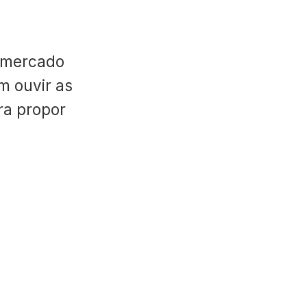
 mercado
m ouvir as
ara propor