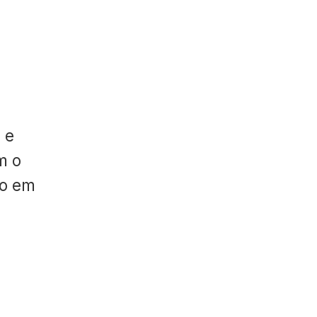
 e
m o
do em