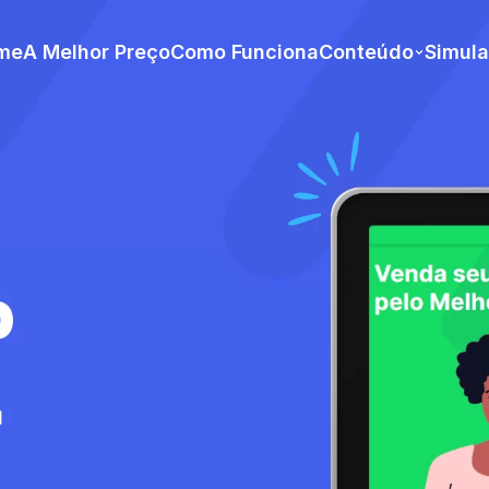
me
A Melhor Preço
Como Funciona
Conteúdo
Simul