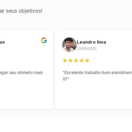
r seus objetivos!
Leandro lima
22/09/2025
★
★
★
★
★
eu dinheiro mais
"Excelente trabalho bom atendimento no
10"