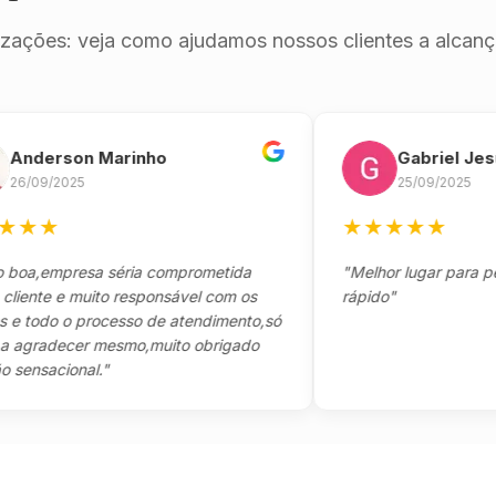
izações: veja como ajudamos nossos clientes a alcança
erson Marinho
Gabriel Jesus
9/2025
25/09/2025
★
★
★
★
★
★
,empresa séria comprometida
"Melhor lugar para pegar s
te e muito responsável com os
rápido"
odo o processo de atendimento,só
radecer mesmo,muito obrigado
sacional."