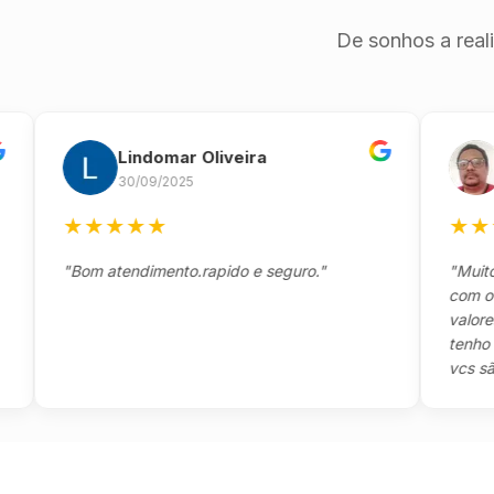
De sonhos a real
Lindomar Oliveira
And
30/09/2025
26/0
★
★
★
★
★
★
★
★
★
"Bom atendimento.rapido e seguro."
"Muito boa
com o clien
valores e t
tenho a ag
vcs são sen