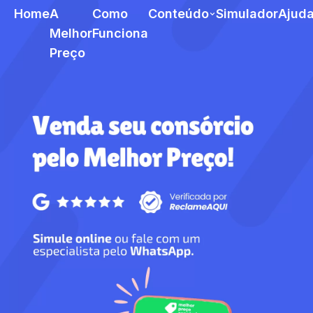
Home
A
Como
Conteúdo
Simulador
Ajud
Melhor
Funciona
Preço