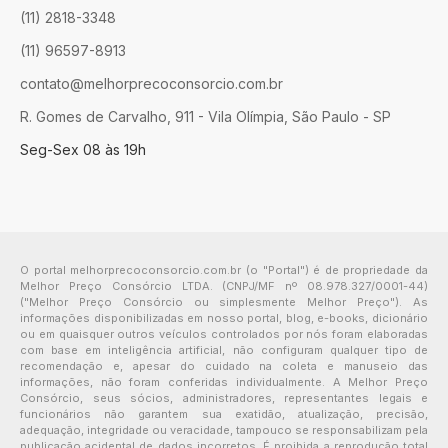
(11) 2818-3348
(11) 96597-8913
contato@melhorprecoconsorcio.com.br
R. Gomes de Carvalho, 911 - Vila Olímpia, São Paulo - SP
Seg-Sex 08 às 19h
O portal melhorprecoconsorcio.com.br (o "Portal") é de propriedade da
Melhor Preço Consórcio LTDA. (CNPJ/MF nº 08.978.327/0001-44)
("Melhor Preço Consórcio ou simplesmente Melhor Preço"). As
informações disponibilizadas em nosso portal, blog, e-books, dicionário
ou em quaisquer outros veículos controlados por nós foram elaboradas
com base em inteligência artificial, não configuram qualquer tipo de
recomendação e, apesar do cuidado na coleta e manuseio das
informações, não foram conferidas individualmente. A Melhor Preço
Consórcio, seus sócios, administradores, representantes legais e
funcionários não garantem sua exatidão, atualização, precisão,
adequação, integridade ou veracidade, tampouco se responsabilizam pela
publicação acidental de dados incorretos. É proibida a reprodução total