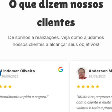
O que dizem nossos
clientes
De sonhos a realizações: veja como ajudamos
nossos clientes a alcançar seus objetivos!
omar Oliveira
Anderson Marinh
/2025
26/09/2025
★
★
★
★
★
★
ento.rapido e seguro."
"Muito boa,empresa séria 
com o cliente e muito resp
valores e todo o processo 