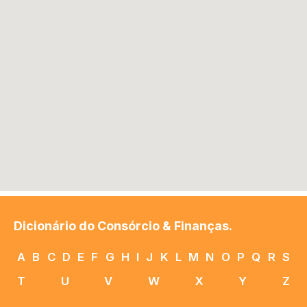
Dicionário do Consórcio & Finanças.
A
B
C
D
E
F
G
H
I
J
K
L
M
N
O
P
Q
R
S
T
U
V
W
X
Y
Z