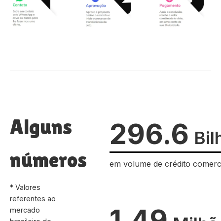
Alguns
296.6
Bil
números
em volume de crédito comerc
* Valores
referentes ao
1.49
mercado