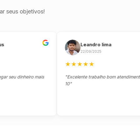
r seus objetivos!
Leandro lima
22/09/2025
★
★
★
★
★
eu dinheiro mais
"Excelente trabalho bom atendimento not
10"