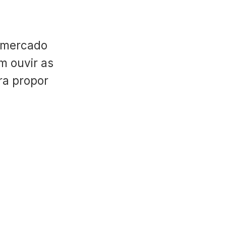
 mercado
m ouvir as
ara propor