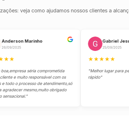
izações: veja como ajudamos nossos clientes a alcança
erson Marinho
Gabriel Jesus
9/2025
25/09/2025
★
★
★
★
★
★
empresa séria comprometida
"Melhor lugar para pegar s
te e muito responsável com os
rápido"
odo o processo de atendimento,só
adecer mesmo,muito obrigado
acional."