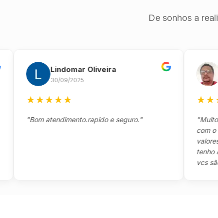
De sonhos a real
Lindomar Oliveira
And
30/09/2025
26/0
★
★
★
★
★
★
★
★
★
"Bom atendimento.rapido e seguro."
"Muito boa,
com o clien
valores e t
tenho a agr
vcs são sens