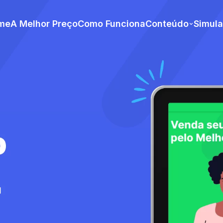
me
A Melhor Preço
Como Funciona
Conteúdo
Simul