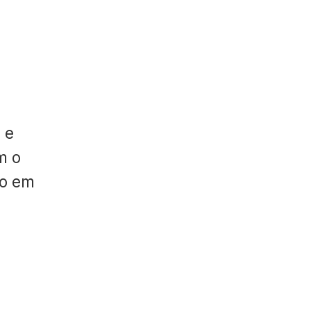
 e
m o
do em