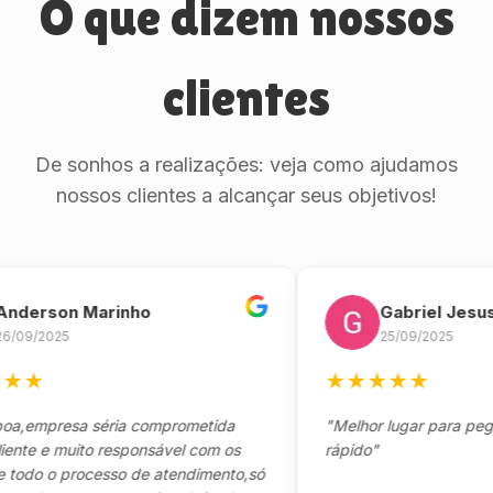
O que dizem nossos
clientes
De sonhos a realizações: veja como ajudamos
nossos clientes a alcançar seus objetivos!
rson Marinho
Gabriel Jesus
2025
25/09/2025
★
★
★
★
★
★
mpresa séria comprometida
"Melhor lugar para pegar seu
 e muito responsável com os
rápido"
o o processo de atendimento,só