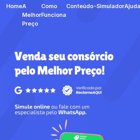
Home
A
Como
Conteúdo
Simulador
Ajud
Melhor
Funciona
Preço