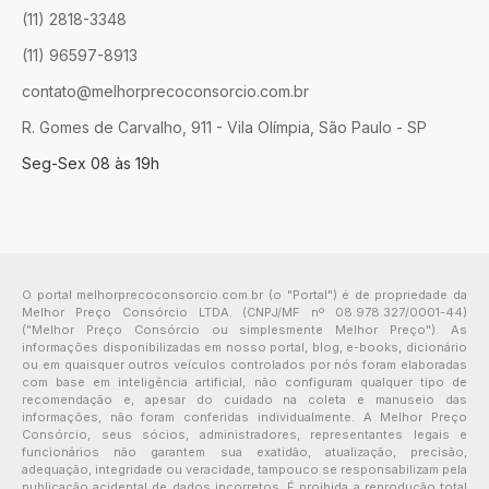
(11) 2818-3348
(11) 96597-8913
contato@melhorprecoconsorcio.com.br
R. Gomes de Carvalho, 911 - Vila Olímpia, São Paulo - SP
Seg-Sex 08 às 19h
O portal melhorprecoconsorcio.com.br (o "Portal") é de propriedade da
Melhor Preço Consórcio LTDA. (CNPJ/MF nº 08.978.327/0001-44)
("Melhor Preço Consórcio ou simplesmente Melhor Preço"). As
informações disponibilizadas em nosso portal, blog, e-books, dicionário
ou em quaisquer outros veículos controlados por nós foram elaboradas
com base em inteligência artificial, não configuram qualquer tipo de
recomendação e, apesar do cuidado na coleta e manuseio das
informações, não foram conferidas individualmente. A Melhor Preço
Consórcio, seus sócios, administradores, representantes legais e
funcionários não garantem sua exatidão, atualização, precisão,
adequação, integridade ou veracidade, tampouco se responsabilizam pela
publicação acidental de dados incorretos. É proibida a reprodução total