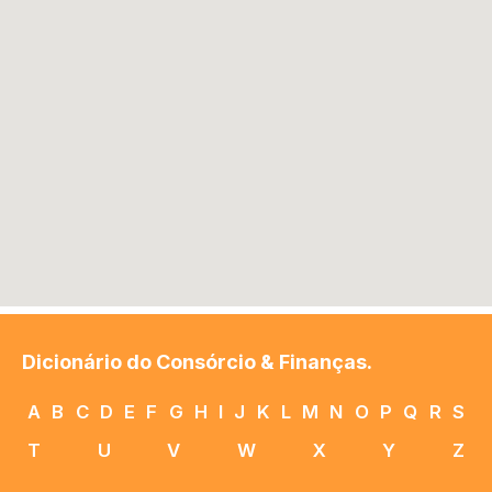
Dicionário do Consórcio & Finanças.
A
B
C
D
E
F
G
H
I
J
K
L
M
N
O
P
Q
R
S
T
U
V
W
X
Y
Z