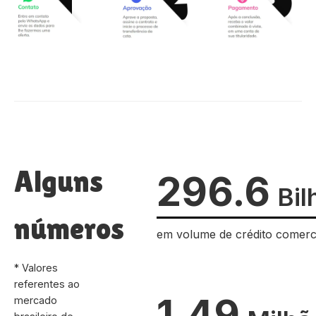
Alguns
296.6
Bil
números
em volume de crédito comerc
* Valores
referentes ao
1.49
mercado