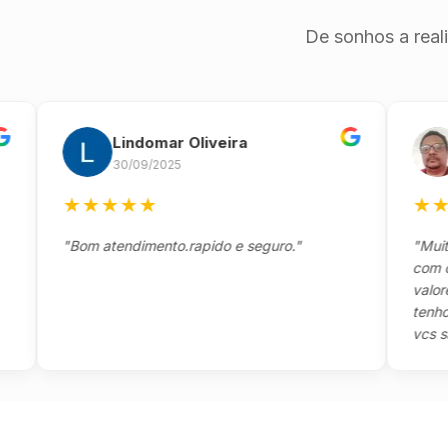
De sonhos a real
Lindomar Oliveira
An
30/09/2025
26/
★
★
★
★
★
★
★
★
"Bom atendimento.rapido e seguro."
"Muito bo
com o clie
valores e 
tenho a a
vcs são se