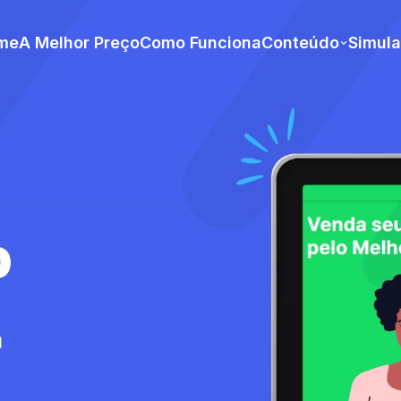
me
A Melhor Preço
Como Funciona
Conteúdo
Simul