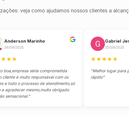
izações: veja como ajudamos nossos clientes a alcança
derson Marinho
Gabriel Jesus
09/2025
25/09/2025
★
★
★
★
★
★
★
a,empresa séria comprometida
"Melhor lugar para pegar 
nte e muito responsável com os
rápido"
todo o processo de atendimento,só
gradecer mesmo,muito obrigado
nsacional."