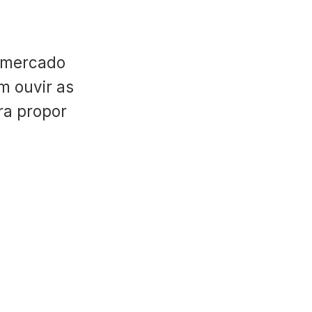
 mercado
m ouvir as
ara propor