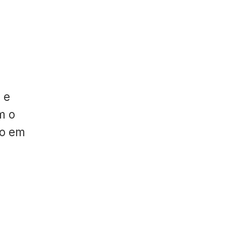
 e
m o
do em