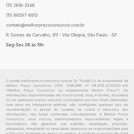
(11) 2818-3348
(11) 96597-8913
contato@melhorprecoconsorcio.com.br
R. Gomes de Carvalho, 911 - Vila Olímpia, São Paulo - SP
Seg-Sex 08 às 19h
O portal melhorprecoconsorcio.com.br (o "Portal") é de propriedade da
Melhor Preço Consórcio LTDA. (CNPJ/MF nº 08.978.327/0001-44)
("Melhor Preço Consórcio ou simplesmente Melhor Preço"). As
informações disponibilizadas em nosso portal, blog, e-books, dicionário
ou em quaisquer outros veículos controlados por nós foram elaboradas
com base em inteligência artificial, não configuram qualquer tipo de
recomendação e, apesar do cuidado na coleta e manuseio das
informações, não foram conferidas individualmente. A Melhor Preço
Consórcio, seus sócios, administradores, representantes legais e
funcionários não garantem sua exatidão, atualização, precisão,
adequação, integridade ou veracidade, tampouco se responsabilizam pela
publicação acidental de dados incorretos. É proibida a reprodução total