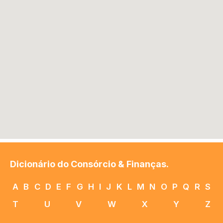
Dicionário do Consórcio & Finanças.
A
B
C
D
E
F
G
H
I
J
K
L
M
N
O
P
Q
R
S
T
U
V
W
X
Y
Z