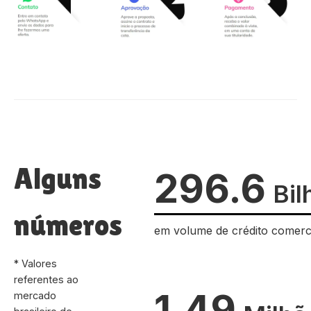
Alguns
296.6
Bil
números
em volume de crédito comerc
* Valores
referentes ao
1.49
mercado