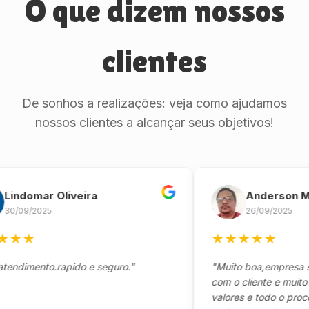
O que dizem nossos
clientes
De sonhos a realizações: veja como ajudamos
nossos clientes a alcançar seus objetivos!
domar Oliveira
Anderson Marin
9/2025
26/09/2025
★
★
★
★
★
★
mento.rapido e seguro."
"Muito boa,empresa séria
com o cliente e muito resp
valores e todo o processo 