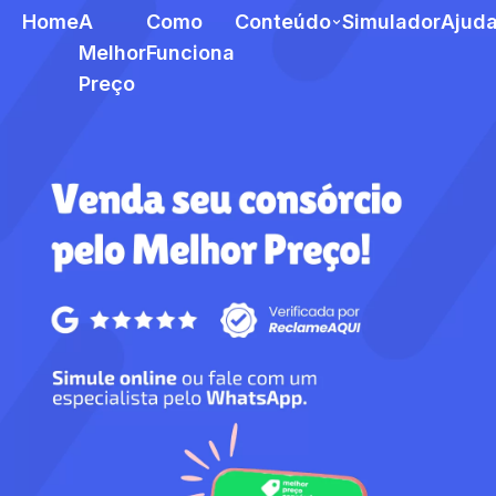
Home
A
Como
Conteúdo
Simulador
Ajud
Melhor
Funciona
Preço