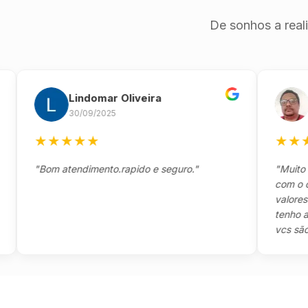
De sonhos a real
Lindomar Oliveira
Ande
30/09/2025
26/09
★
★
★
★
★
★
★
★
★
"Bom atendimento.rapido e seguro."
"Muito boa,
com o client
valores e to
tenho a agr
vcs são sensa