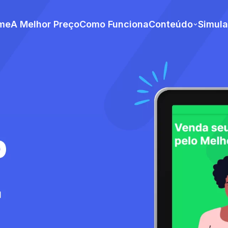
me
A Melhor Preço
Como Funciona
Conteúdo
Simul