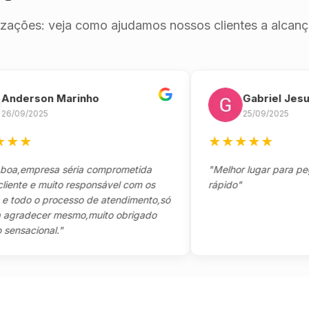
izações: veja como ajudamos nossos clientes a alcança
rson Marinho
Gabriel Jesus
/2025
25/09/2025
★
★
★
★
★
★
empresa séria comprometida
"Melhor lugar para pegar se
e e muito responsável com os
rápido"
do o processo de atendimento,só
adecer mesmo,muito obrigado
cional."