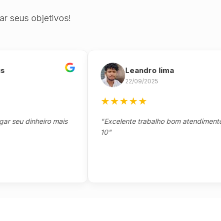
r seus objetivos!
Leandro lima
22/09/2025
★
★
★
★
★
u dinheiro mais
"Excelente trabalho bom atendimento nota
10"