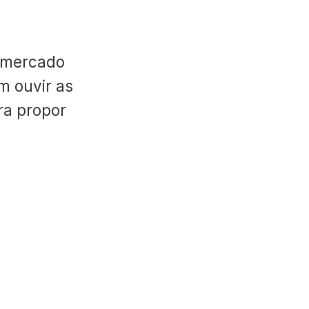
 mercado
m ouvir as
ara propor