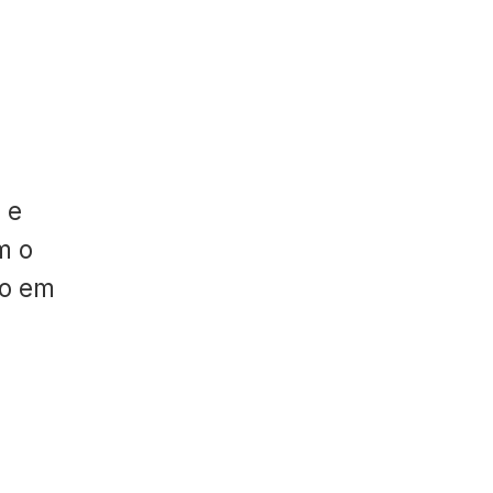
 e
m o
do em