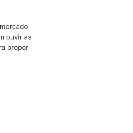
 mercado
m ouvir as
ara propor