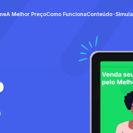
me
A Melhor Preço
Como Funciona
Conteúdo
Simul