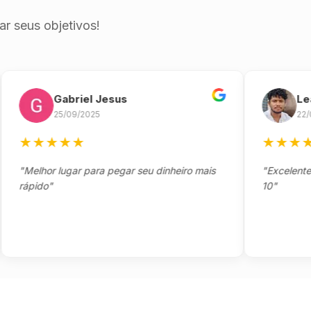
r seus objetivos!
Gabriel Jesus
Leandro
25/09/2025
22/09/20
★
★
★
★
★
★
★
★
★
★
Melhor lugar para pegar seu dinheiro mais
"Excelente trab
ápido"
10"