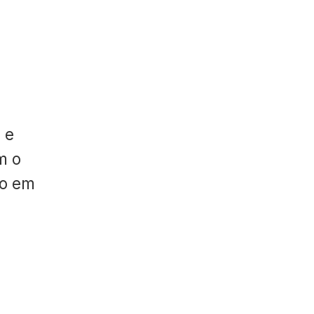
 e
m o
do em