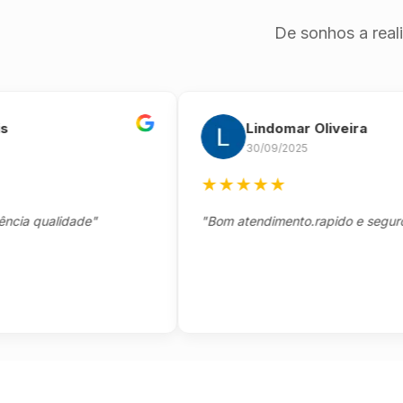
De sonhos a real
Lindomar Oliveira
30/09/2025
★
★
★
★
★
qualidade"
"Bom atendimento.rapido e seguro."