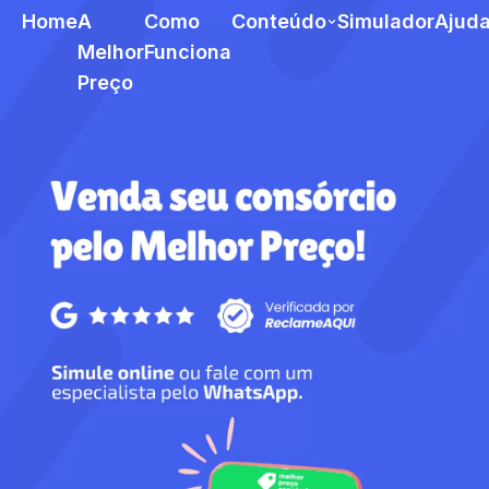
Home
A
Como
Conteúdo
Simulador
Ajud
Melhor
Funciona
Preço