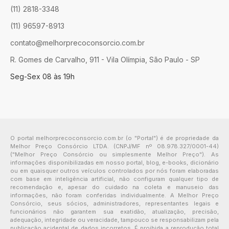
(11) 2818-3348
(11) 96597-8913
contato@melhorprecoconsorcio.com.br
R. Gomes de Carvalho, 911 - Vila Olímpia, São Paulo - SP
Seg-Sex 08 às 19h
O portal melhorprecoconsorcio.com.br (o "Portal") é de propriedade da
Melhor Preço Consórcio LTDA. (CNPJ/MF nº 08.978.327/0001-44)
("Melhor Preço Consórcio ou simplesmente Melhor Preço"). As
informações disponibilizadas em nosso portal, blog, e-books, dicionário
ou em quaisquer outros veículos controlados por nós foram elaboradas
com base em inteligência artificial, não configuram qualquer tipo de
recomendação e, apesar do cuidado na coleta e manuseio das
informações, não foram conferidas individualmente. A Melhor Preço
Consórcio, seus sócios, administradores, representantes legais e
funcionários não garantem sua exatidão, atualização, precisão,
adequação, integridade ou veracidade, tampouco se responsabilizam pela
publicação acidental de dados incorretos. É proibida a reprodução total