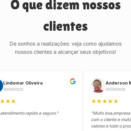
O que dizem nossos
clientes
De sonhos a realizações: veja como ajudamos
nossos clientes a alcançar seus objetivos!
domar Oliveira
Anderson Marin
09/2025
26/09/2025
★
★
★
★
★
★
imento.rapido e seguro."
"Muito boa,empresa séria
com o cliente e muito res
valores e todo o processo