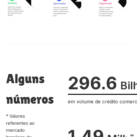
Alguns
296.6
Bil
números
em volume de crédito comerc
* Valores
referentes ao
1.49
mercado