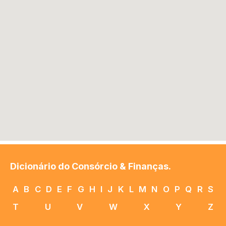
Dicionário do Consórcio & Finanças.
A
B
C
D
E
F
G
H
I
J
K
L
M
N
O
P
Q
R
S
T
U
V
W
X
Y
Z