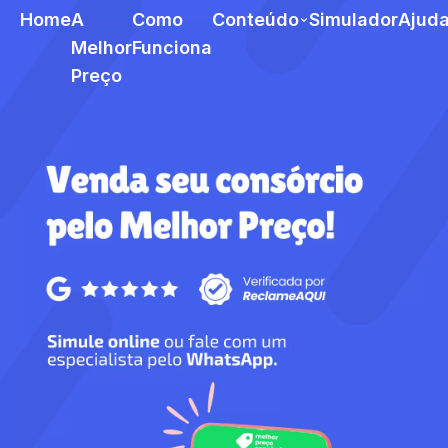
Home
A
Como
Conteúdo
Simulador
Ajud
Melhor
Funciona
Preço