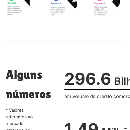
Alguns
296.6
Bil
números
em volume de crédito comerc
* Valores
referentes ao
1.49
mercado