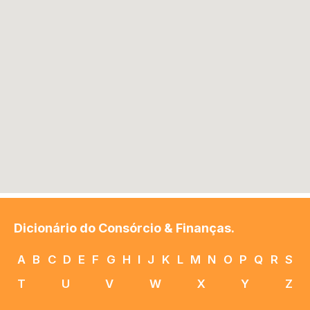
Dicionário do Consórcio & Finanças.
A
B
C
D
E
F
G
H
I
J
K
L
M
N
O
P
Q
R
S
T
U
V
W
X
Y
Z