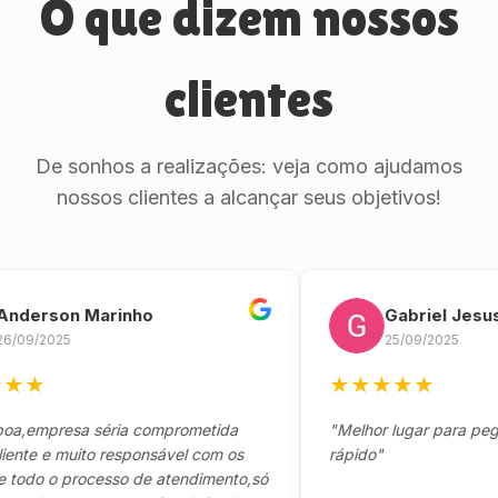
O que dizem nossos
clientes
De sonhos a realizações: veja como ajudamos
nossos clientes a alcançar seus objetivos!
rson Marinho
Gabriel Jesus
2025
25/09/2025
★
★
★
★
★
★
mpresa séria comprometida
"Melhor lugar para pegar seu
 e muito responsável com os
rápido"
o o processo de atendimento,só