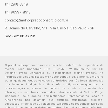
(11) 2818-3348
(11) 96597-8913
contato@melhorprecoconsorcio.com.br
R. Gomes de Carvalho, 911 - Vila Olímpia, São Paulo - SP
Seg-Sex 08 às 19h
O portal melhorprecoconsorcio.com.br (o "Portal") é de propriedade da
Melhor Preço Consórcio LTDA. (CNPJ/MF nº 08.978.327/0001-44)
("Melhor Preço Consórcio ou simplesmente Melhor Preço"). As
informações disponibilizadas em nosso portal, blog, e-books, dicionário
ou em quaisquer outros veículos controlados por nós foram elaboradas
com base em inteligência artificial, não configuram qualquer tipo de
recomendação e, apesar do cuidado na coleta e manuseio das
informações, não foram conferidas individualmente. A Melhor Preço
Consórcio, seus sócios, administradores, representantes legais e
funcionários não garantem sua exatidão, atualização, precisão,
adequação, integridade ou veracidade, tampouco se responsabilizam pela
publicação acidental de dados incorretos. É proibida a reprodução total