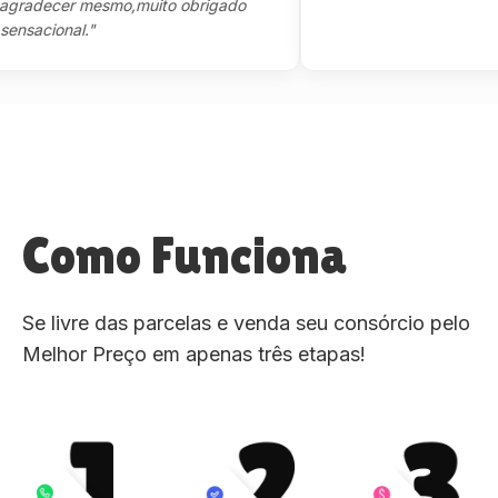
decer mesmo,muito obrigado
cional."
Como Funciona
Se livre das parcelas e venda seu consórcio pelo
Melhor Preço em apenas três etapas!