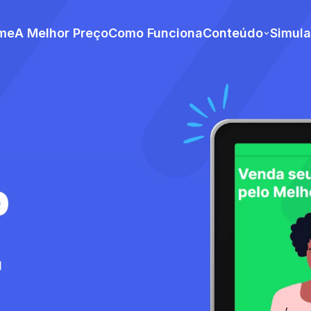
me
A Melhor Preço
Como Funciona
Conteúdo
Simul