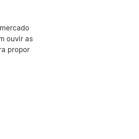
 mercado
m ouvir as
ara propor