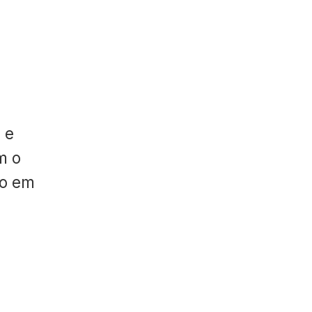
 e
m o
do em