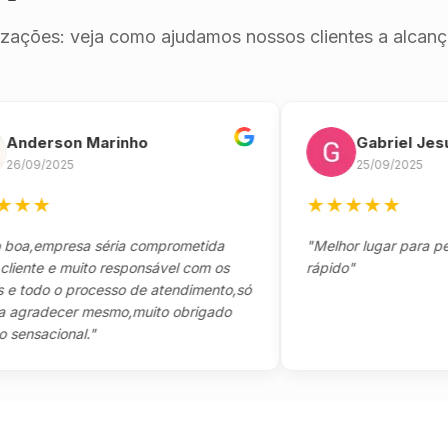
izações: veja como ajudamos nossos clientes a alcança
erson Marinho
Gabriel Jesus
9/2025
25/09/2025
★
★
★
★
★
★
empresa séria comprometida
"Melhor lugar para pegar s
te e muito responsável com os
rápido"
odo o processo de atendimento,só
adecer mesmo,muito obrigado
acional."