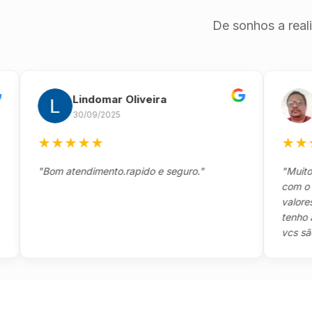
De sonhos a real
Lindomar Oliveira
And
30/09/2025
26/0
★
★
★
★
★
★
★
★
★
"Bom atendimento.rapido e seguro."
"Muito boa,
com o clien
valores e t
tenho a agr
vcs são sens