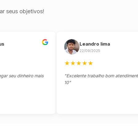
r seus objetivos!
Leandro lima
22/09/2025
★
★
★
★
★
eu dinheiro mais
"Excelente trabalho bom atendimento not
10"