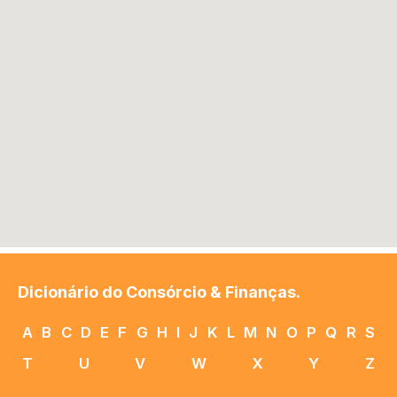
Dicionário do Consórcio & Finanças.
A
B
C
D
E
F
G
H
I
J
K
L
M
N
O
P
Q
R
S
T
U
V
W
X
Y
Z