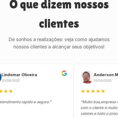
O que dizem nossos
clientes
De sonhos a realizações: veja como ajudamos
nossos clientes a alcançar seus objetivos!
omar Oliveira
Anderson Marin
9/2025
26/09/2025
★
★
★
★
★
★
mento.rapido e seguro."
"Muito boa,empresa séria
com o cliente e muito resp
valores e todo o processo 