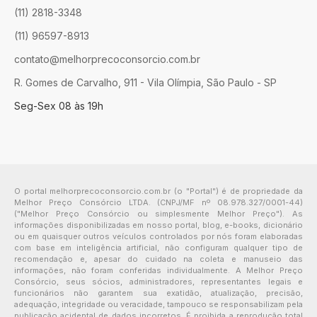
(11) 2818-3348
(11) 96597-8913
contato@melhorprecoconsorcio.com.br
R. Gomes de Carvalho, 911 - Vila Olímpia, São Paulo - SP
Seg-Sex 08 às 19h
O portal melhorprecoconsorcio.com.br (o "Portal") é de propriedade da
Melhor Preço Consórcio LTDA. (CNPJ/MF nº 08.978.327/0001-44)
("Melhor Preço Consórcio ou simplesmente Melhor Preço"). As
informações disponibilizadas em nosso portal, blog, e-books, dicionário
ou em quaisquer outros veículos controlados por nós foram elaboradas
com base em inteligência artificial, não configuram qualquer tipo de
recomendação e, apesar do cuidado na coleta e manuseio das
informações, não foram conferidas individualmente. A Melhor Preço
Consórcio, seus sócios, administradores, representantes legais e
funcionários não garantem sua exatidão, atualização, precisão,
adequação, integridade ou veracidade, tampouco se responsabilizam pela
publicação acidental de dados incorretos. É proibida a reprodução total