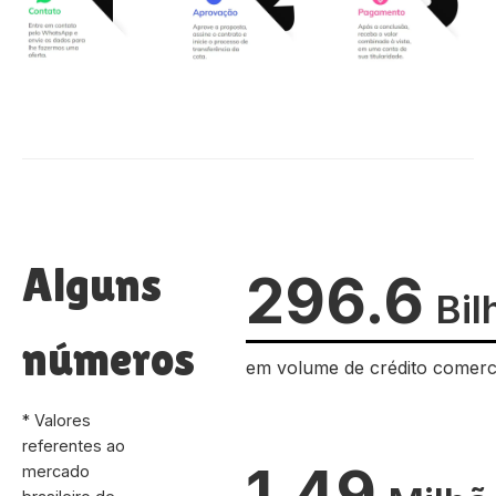
Alguns
296.6
Bil
números
em volume de crédito comerc
* Valores
referentes ao
1.49
mercado