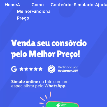
Home
A
Como
Conteúdo
Simulador
Ajud
Melhor
Funciona
Preço