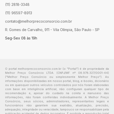
(11) 2818-3348
(11) 96597-8913
contato@melhorprecoconsorcio.com.br
R. Gomes de Carvalho, 911 - Vila Olímpia, São Paulo - SP
Seg-Sex 08 às 19h
O portal melhorprecoconsorcio.com.br (o "Portal") é de propriedade da
Melhor Preço Consórcio LTDA. (CNPJ/MF nº 08.978.327/0001-44)
("Melhor Preço Consórcio ou simplesmente Melhor Preço"). As
informações disponibilizadas em nosso portal, blog, e-books, dicionário
ou em quaisquer outros veículos controlados por nós foram elaboradas
com base em inteligência artificial, não configuram qualquer tipo de
recomendação e, apesar do cuidado na coleta e manuseio das
informações, não foram conferidas individualmente. A Melhor Preço
Consórcio, seus sócios, administradores, representantes legais e
funcionários não garantem sua exatidão, atualização, precisão,
adequação, integridade ou veracidade, tampouco se responsabilizam pela
publicação acidental de dados incorretos. É proibida a reprodução total