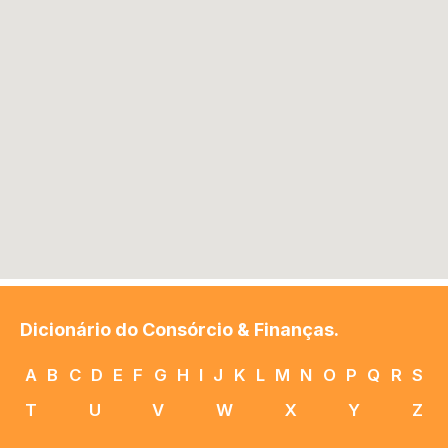
Dicionário do Consórcio & Finanças.
A
B
C
D
E
F
G
H
I
J
K
L
M
N
O
P
Q
R
S
T
U
V
W
X
Y
Z