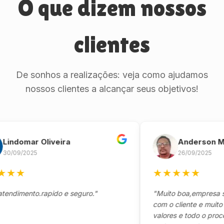
O que dizem nossos
clientes
De sonhos a realizações: veja como ajudamos
nossos clientes a alcançar seus objetivos!
omar Oliveira
Anderson Marin
/2025
26/09/2025
★
★
★
★
★
★
ento.rapido e seguro."
"Muito boa,empresa séria 
com o cliente e muito resp
valores e todo o processo 