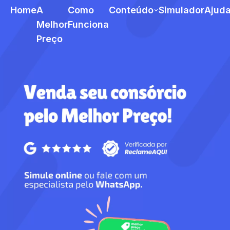
Home
A
Como
Conteúdo
Simulador
Ajud
Melhor
Funciona
Preço