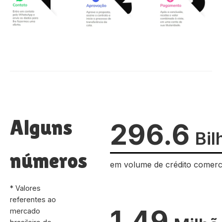
Alguns
296.6
Bil
números
em volume de crédito comerc
* Valores
referentes ao
1.49
mercado