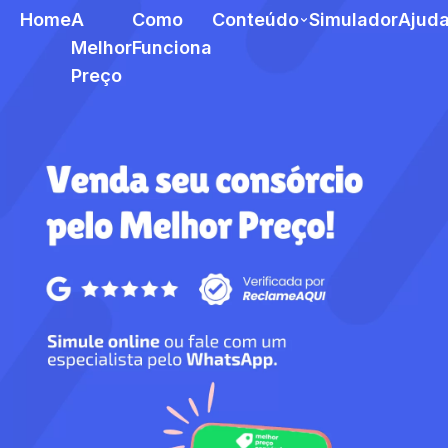
Home
A
Como
Conteúdo
Simulador
Ajud
Melhor
Funciona
Preço