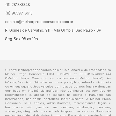
(11) 2818-3348
(11) 96597-8913
contato@melhorprecoconsorcio.com.br
R. Gomes de Carvalho, 911 - Vila Olímpia, São Paulo - SP
Seg-Sex 08 às 19h
O portal melhorprecoconsorcio.com.br (o "Portal") é de propriedade da
Melhor Preço Consórcio LTDA. (CNPJ/MF nº 08.978.327/0001-44)
("Melhor Preço Consórcio ou simplesmente Melhor Preço"). As
informações disponibilizadas em nosso portal, blog, e-books, dicionário
ou em quaisquer outros veículos controlados por nós foram elaboradas
com base em inteligência artificial, não configuram qualquer tipo de
recomendação e, apesar do cuidado na coleta e manuseio das
informações, não foram conferidas individualmente. A Melhor Preço
Consórcio, seus sócios, administradores, representantes legais e
funcionários não garantem sua exatidão, atualização, precisão,
adequação, integridade ou veracidade, tampouco se responsabilizam pela
publicação acidental de dados incorretos. É proibida a reprodução total