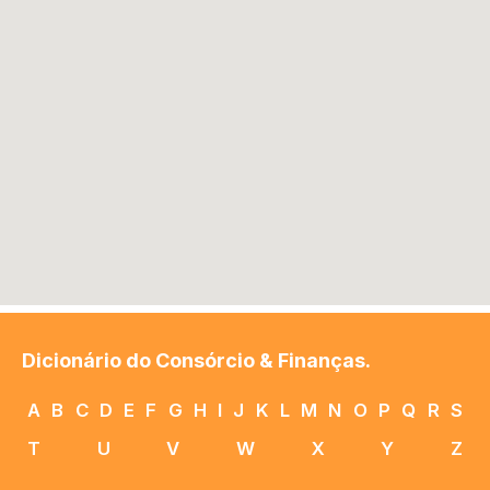
Dicionário do Consórcio & Finanças.
A
B
C
D
E
F
G
H
I
J
K
L
M
N
O
P
Q
R
S
T
U
V
W
X
Y
Z