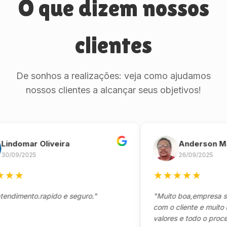
O que dizem nossos
clientes
De sonhos a realizações: veja como ajudamos
nossos clientes a alcançar seus objetivos!
omar Oliveira
Anderson Marinh
/2025
26/09/2025
★
★
★
★
★
★
ento.rapido e seguro."
"Muito boa,empresa séria 
com o cliente e muito resp
valores e todo o processo 