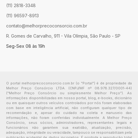
(11) 2818-3348
(11) 96597-8913
contato@melhorprecoconsorcio.com.br
R. Gomes de Carvalho, 911 - Vila Olímpia, São Paulo - SP
Seg-Sex 08 às 19h
O portal melhorprecoconsorcio.com.br (o "Portal") é de propriedade da
Melhor Preço Consórcio LTDA. (CNPJ/MF nº 08.978.327/0001-44)
("Melhor Preço Consórcio ou simplesmente Melhor Preço"). As
informações disponibilizadas em nosso portal, blog, e-books, dicionário
ou em quaisquer outros veículos controlados por nós foram elaboradas
com base em inteligência artificial, não configuram qualquer tipo de
recomendação e, apesar do cuidado na coleta e manuseio das
informações, não foram conferidas individualmente. A Melhor Preço
Consórcio, seus sócios, administradores, representantes legais e
funcionários não garantem sua exatidão, atualização, precisão,
adequação, integridade ou veracidade, tampouco se responsabilizam pela
publicação acidental de dados incorretos. É proibida a reprodução total