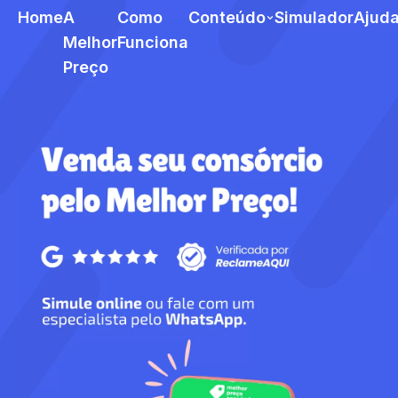
Home
A
Como
Conteúdo
Simulador
Ajud
Melhor
Funciona
Preço