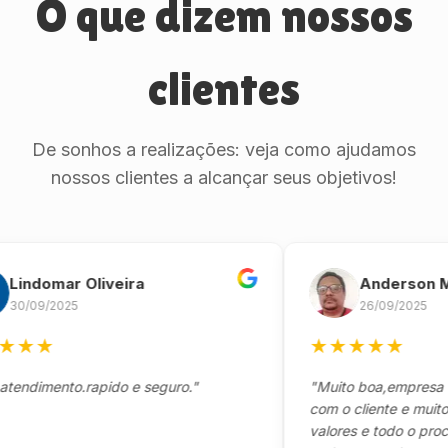
O que dizem nossos
clientes
De sonhos a realizações: veja como ajudamos
nossos clientes a alcançar seus objetivos!
domar Oliveira
Anderson Marin
9/2025
26/09/2025
★
★
★
★
★
★
mento.rapido e seguro."
"Muito boa,empresa séria
com o cliente e muito res
valores e todo o processo