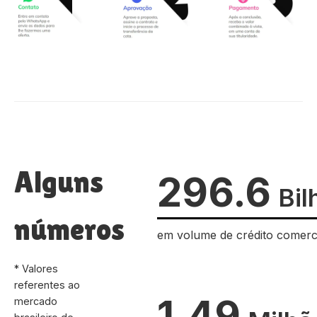
Alguns
296.6
Bil
números
em volume de crédito comerc
* Valores
referentes ao
1.49
mercado