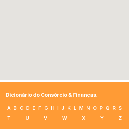
Dicionário do Consórcio & Finanças.
A
B
C
D
E
F
G
H
I
J
K
L
M
N
O
P
Q
R
S
T
U
V
W
X
Y
Z