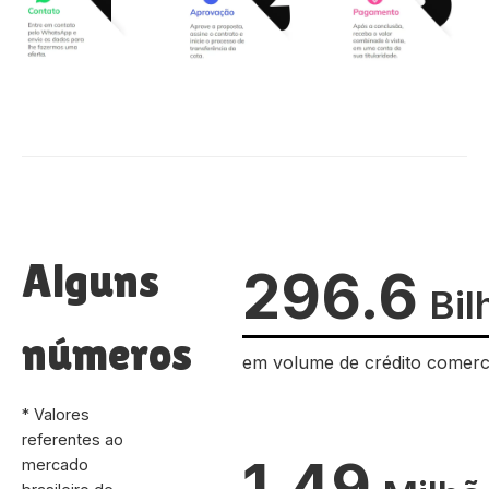
Alguns
296.6
Bil
números
em volume de crédito comerc
* Valores
referentes ao
1.49
mercado