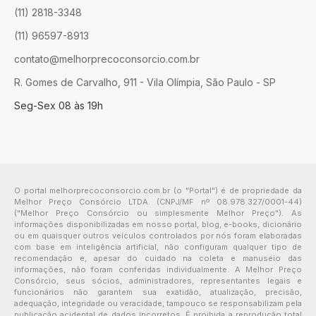
(11) 2818-3348
(11) 96597-8913
contato@melhorprecoconsorcio.com.br
R. Gomes de Carvalho, 911 - Vila Olímpia, São Paulo - SP
Seg-Sex 08 às 19h
O portal melhorprecoconsorcio.com.br (o "Portal") é de propriedade da
Melhor Preço Consórcio LTDA. (CNPJ/MF nº 08.978.327/0001-44)
("Melhor Preço Consórcio ou simplesmente Melhor Preço"). As
informações disponibilizadas em nosso portal, blog, e-books, dicionário
ou em quaisquer outros veículos controlados por nós foram elaboradas
com base em inteligência artificial, não configuram qualquer tipo de
recomendação e, apesar do cuidado na coleta e manuseio das
informações, não foram conferidas individualmente. A Melhor Preço
Consórcio, seus sócios, administradores, representantes legais e
funcionários não garantem sua exatidão, atualização, precisão,
adequação, integridade ou veracidade, tampouco se responsabilizam pela
publicação acidental de dados incorretos. É proibida a reprodução total