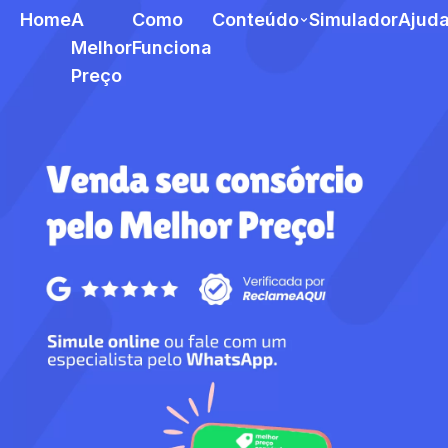
Home
A
Como
Conteúdo
Simulador
Ajud
Melhor
Funciona
Preço