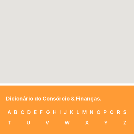
Dicionário do Consórcio & Finanças.
A
B
C
D
E
F
G
H
I
J
K
L
M
N
O
P
Q
R
S
T
U
V
W
X
Y
Z