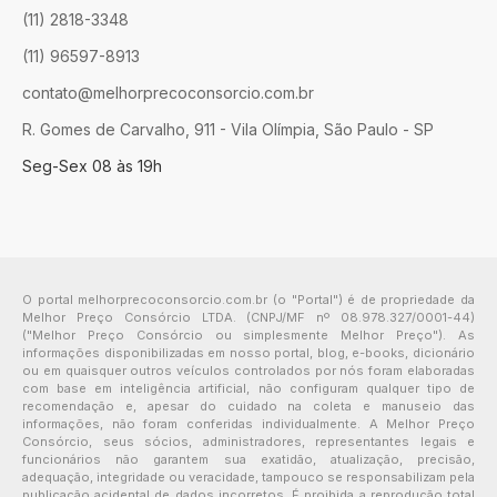
(11) 2818-3348
(11) 96597-8913
contato@melhorprecoconsorcio.com.br
R. Gomes de Carvalho, 911 - Vila Olímpia, São Paulo - SP
Seg-Sex 08 às 19h
O portal melhorprecoconsorcio.com.br (o "Portal") é de propriedade da
Melhor Preço Consórcio LTDA. (CNPJ/MF nº 08.978.327/0001-44)
("Melhor Preço Consórcio ou simplesmente Melhor Preço"). As
informações disponibilizadas em nosso portal, blog, e-books, dicionário
ou em quaisquer outros veículos controlados por nós foram elaboradas
com base em inteligência artificial, não configuram qualquer tipo de
recomendação e, apesar do cuidado na coleta e manuseio das
informações, não foram conferidas individualmente. A Melhor Preço
Consórcio, seus sócios, administradores, representantes legais e
funcionários não garantem sua exatidão, atualização, precisão,
adequação, integridade ou veracidade, tampouco se responsabilizam pela
publicação acidental de dados incorretos. É proibida a reprodução total