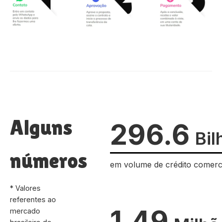
Alguns
296.6
Bil
números
em volume de crédito comerc
* Valores
referentes ao
1.49
mercado