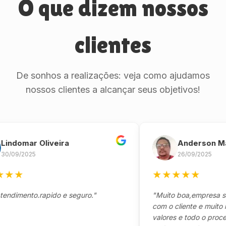
O que dizem nossos
clientes
De sonhos a realizações: veja como ajudamos
nossos clientes a alcançar seus objetivos!
omar Oliveira
Anderson Marinh
/2025
26/09/2025
★
★
★
★
★
★
ento.rapido e seguro."
"Muito boa,empresa séria 
com o cliente e muito resp
valores e todo o processo 