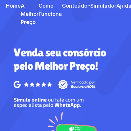
Home
A
Como
Conteúdo
Simulador
Ajud
Melhor
Funciona
Preço