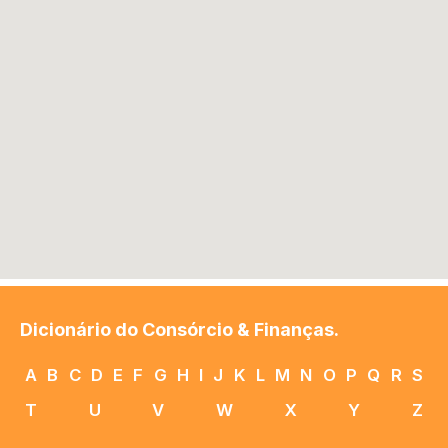
Dicionário do Consórcio & Finanças.
A
B
C
D
E
F
G
H
I
J
K
L
M
N
O
P
Q
R
S
T
U
V
W
X
Y
Z