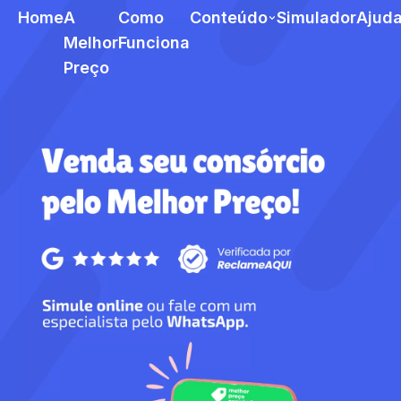
Home
A
Como
Conteúdo
Simulador
Ajud
Melhor
Funciona
Preço