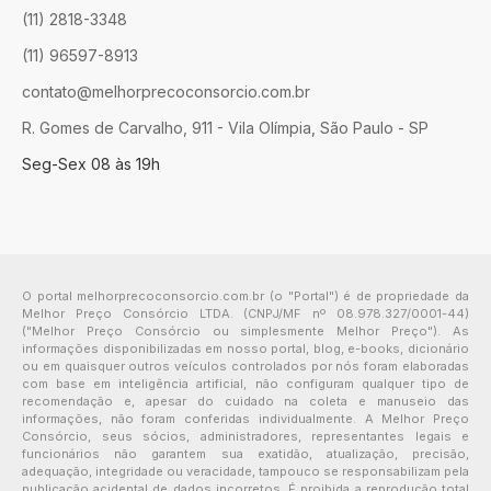
(11) 2818-3348
(11) 96597-8913
contato@melhorprecoconsorcio.com.br
R. Gomes de Carvalho, 911 - Vila Olímpia, São Paulo - SP
Seg-Sex 08 às 19h
O portal melhorprecoconsorcio.com.br (o "Portal") é de propriedade da
Melhor Preço Consórcio LTDA. (CNPJ/MF nº 08.978.327/0001-44)
("Melhor Preço Consórcio ou simplesmente Melhor Preço"). As
informações disponibilizadas em nosso portal, blog, e-books, dicionário
ou em quaisquer outros veículos controlados por nós foram elaboradas
com base em inteligência artificial, não configuram qualquer tipo de
recomendação e, apesar do cuidado na coleta e manuseio das
informações, não foram conferidas individualmente. A Melhor Preço
Consórcio, seus sócios, administradores, representantes legais e
funcionários não garantem sua exatidão, atualização, precisão,
adequação, integridade ou veracidade, tampouco se responsabilizam pela
publicação acidental de dados incorretos. É proibida a reprodução total