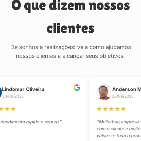
O que dizem nossos
clientes
De sonhos a realizações: veja como ajudamos
nossos clientes a alcançar seus objetivos!
domar Oliveira
Anderson Marin
9/2025
26/09/2025
★
★
★
★
★
★
mento.rapido e seguro."
"Muito boa,empresa séria
com o cliente e muito resp
valores e todo o processo 