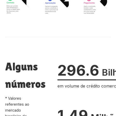
Alguns
296.6
Bil
números
em volume de crédito comerc
* Valores
referentes ao
1.49
mercado