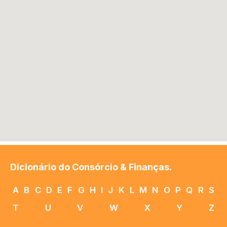
Dicionário do Consórcio & Finanças.
A
B
C
D
E
F
G
H
I
J
K
L
M
N
O
P
Q
R
S
T
U
V
W
X
Y
Z