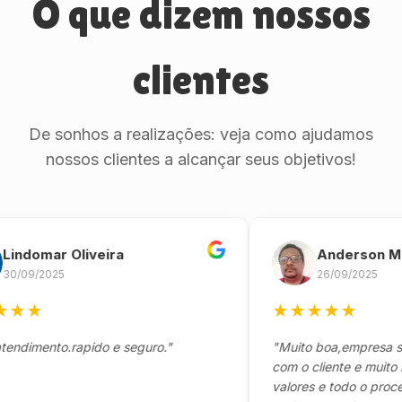
O que dizem nossos
clientes
De sonhos a realizações: veja como ajudamos
nossos clientes a alcançar seus objetivos!
omar Oliveira
Anderson Marinh
/2025
26/09/2025
★
★
★
★
★
★
ento.rapido e seguro."
"Muito boa,empresa séria 
com o cliente e muito resp
valores e todo o processo 