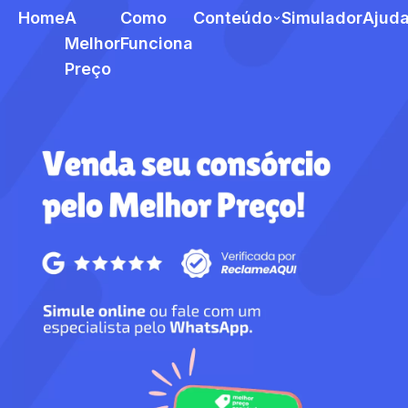
Home
A
Como
Conteúdo
Simulador
Ajud
Melhor
Funciona
Preço