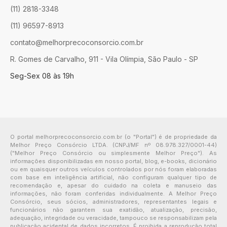
(11) 2818-3348
(11) 96597-8913
contato@melhorprecoconsorcio.com.br
R. Gomes de Carvalho, 911 - Vila Olímpia, São Paulo - SP
Seg-Sex 08 às 19h
O portal melhorprecoconsorcio.com.br (o "Portal") é de propriedade da
Melhor Preço Consórcio LTDA. (CNPJ/MF nº 08.978.327/0001-44)
("Melhor Preço Consórcio ou simplesmente Melhor Preço"). As
informações disponibilizadas em nosso portal, blog, e-books, dicionário
ou em quaisquer outros veículos controlados por nós foram elaboradas
com base em inteligência artificial, não configuram qualquer tipo de
recomendação e, apesar do cuidado na coleta e manuseio das
informações, não foram conferidas individualmente. A Melhor Preço
Consórcio, seus sócios, administradores, representantes legais e
funcionários não garantem sua exatidão, atualização, precisão,
adequação, integridade ou veracidade, tampouco se responsabilizam pela
publicação acidental de dados incorretos. É proibida a reprodução total