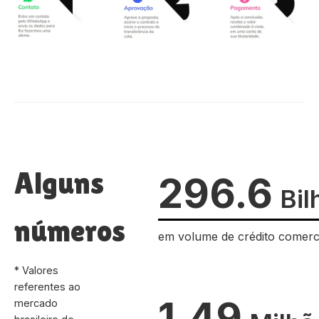
Alguns
296.6
Bil
números
em volume de crédito comerc
* Valores
referentes ao
1.49
mercado