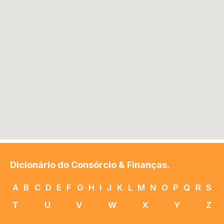
Dicionário do Consórcio & Finanças.
A
B
C
D
E
F
G
H
I
J
K
L
M
N
O
P
Q
R
S
T
U
V
W
X
Y
Z